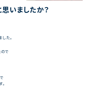
と思いましたか？
ました。
たので
で
す。