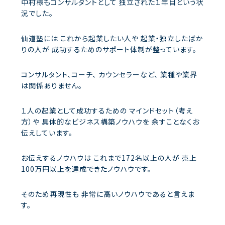
中村様もコンサルタントとして
独立された１年目という状
況でした。
仙道塾には
これから起業したい人や
起業・独立したばか
りの人が
成功するためのサポート体制が整っています。
コンサルタント、コーチ、
カウンセラーなど、
業種や業界
は関係ありません。
１人の起業として成功するための
マインドセット（考え
方）や
具体的なビジネス構築ノウハウを
余すことなくお
伝えしています。
お伝えするノウハウは
これまで172名以上の人が
売上
100万円以上を達成できたノウハウです。
そのため再現性も
非常に高いノウハウであると言えま
す。