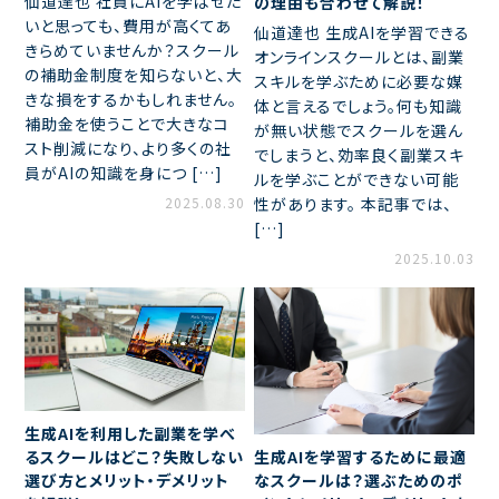
仙道達也 社員にAIを学ばせた
の理由も合わせて解説！
いと思っても、費用が高くてあ
仙道達也 生成AIを学習できる
きらめていませんか？スクール
オンラインスクールとは、副業
の補助金制度を知らないと、大
スキルを学ぶために必要な媒
きな損をするかもしれません。
体と言えるでしょう。何も知識
補助金を使うことで大きなコ
が無い状態でスクールを選ん
スト削減になり、より多くの社
でしまうと、効率良く副業スキ
員がAIの知識を身につ […]
ルを学ぶことができない可能
2025.08.30
性があります。 本記事では、
[…]
2025.10.03
生成AIを利用した副業を学べ
生成AIを学習するために最適
るスクールはどこ？失敗しない
なスクールは？選ぶためのポ
選び方とメリット・デメリット