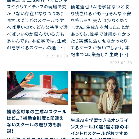
仙道達也 「AIを学ばないと取
スやクリエイティブの現場で欠
り残されるかも…」そんな不安
かせない存在となりつつあり
を抱える社会人は少なくあり
ます。ただ、どのスクールで学
ません。生成AIを触ったことが
べば良いのか、どんな基準で選
あっても、独学では続かなかっ
べばいいのか悩んでいる方も
たり実務に活かせなかったり
多いんです。 本記事では、生成
するケースが多いでしょう。 本
AIを学べるスクールの選 […]
記事では、厳選した生成 […]
2025.08.30
2025.08.30
補助金対象の生成AIスクール
はどこ？補助金制度と間違え
生成AIを学習できるオンライ
ないスクールの選び方も解
ンスクール10選！選ぶ際のポ
説！
イントとスクールがおすすめ