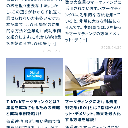
数の大企業のマーケティングに
の核を担う重要な手法。しか
活用されています。Xマーケティ
し、この辺りがわからず軌道に
ングは、効果的な方法を知って
乗せられない方も多いんです。
いると、非常に大きな利益にな
本記事では、Web集客の効果
るんです。 本記事では、Xを使っ
的な方法と企業別に成功事例
たマーケティングの方法とメリ
を紹介します。これからWeb集
ット・デ […]
客を始める方、Web集 […]
2025.04.30
2025.02.28
TikTokマーケティングとは？
マーケティングにおける費用
集客を成功させるための戦略
対効果(ROI)とは？指標やメリ
と成功事例を紹介！
ット・デメリット、効果を最大化
する方法を解説！
仙道達也 最近、短い動画で情
仙道達也 マーケティングにお
報を発信できるTikTokが注