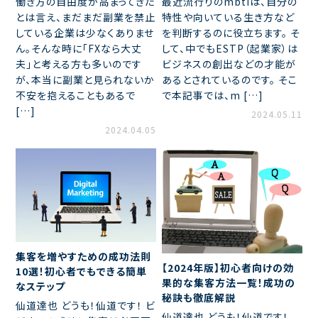
働き方の自由度が高まってきた
最近流行りのmbtiは、自分の
とは言え、まだまだ副業を禁止
特性や向いている生き方など
している企業は少なくありませ
を判断するのに役立ちます。 そ
ん。そんな時に「FXなら大丈
して、中でもESTP（起業家）は
夫」と考える方も多いのです
ビジネスの創出などの才能が
が、本当に副業と見られないか
あるとされているのです。 そこ
不安を抱えることもあるで
で本記事では、m […]
[…]
2024.05.11
2024.04.05
集客を増やすための成功法則
【2024年版】初心者向けの効
10選！初心者でもできる簡単
果的な集客方法一覧！成功の
なステップ
秘訣も徹底解説
仙道達也 どうも！仙道です！ ビ
仙道達也 どうも！仙道です！