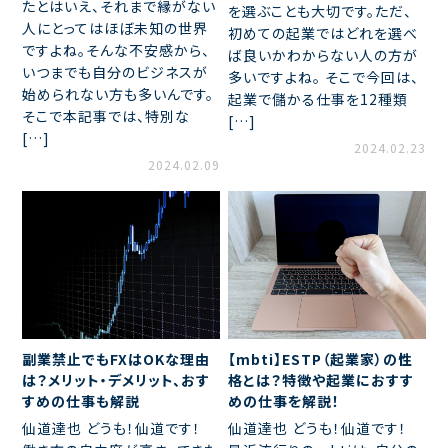
たとはいえ、それまで縁がない
を選ぶことも大切です。ただ、
人にとってはほぼ未知の世界
初めての起業ではどれを選べ
ですよね。そんな不安感から、
ば良いかわからない人の方が
いつまでも自分のビジネスが
多いですよね。 そこで今回は、
始められない方も多いんです。
起業で儲かる仕事を12種類
そこで本記事では、特別な
[…]
[…]
2024.02.23
2024.02.09
副業禁止でもFXはOKな理由
【mbti】ESTP（起業家）の性
は？メリット・デメリット、おす
格とは？特徴や起業におすす
すめの仕事も解説
めの仕事を解説！
仙道達也 どうも！仙道です！
仙道達也 どうも！仙道です！