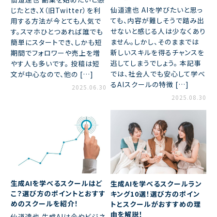
仙道達也 AIを学びたいと思っ
じたとき、X（旧Twitter）を利
ても、内容が難しそうで踏み出
用する方法が今とても人気で
せないと感じる人は少なくあり
す。スマホひとつあれば誰でも
ません。しかし、そのままでは
簡単にスタートでき、しかも短
新しいスキルを得るチャンスを
期間でフォロワーや売上を増
逃してしまうでしょう。 本記事
やす人も多いです。 投稿は短
では、社会人でも安心して学べ
文が中心なので、他の […]
るAIスクールの特徴 […]
2025.06.30
2025.08.30
生成AIを学べるスクールはど
生成AIを学べるスクールラン
こ？選び方のポイントとおすす
キング10選！選び方のポイン
めのスクールを紹介！
トとスクールがおすすめの理
由を解説！
仙道達也 生成AIは今やビジネ