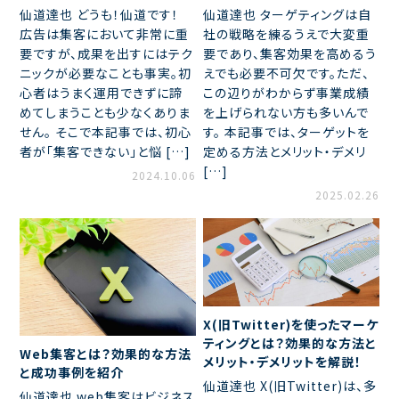
仙道達也 どうも！仙道です！
仙道達也 ターゲティングは自
広告は集客において非常に重
社の戦略を練るうえで大変重
要ですが、成果を出すにはテク
要であり、集客効果を高めるう
ニックが必要なことも事実。初
えでも必要不可欠です。ただ、
心者はうまく運用できずに諦
この辺りがわからず事業成績
めてしまうことも少なくありま
を上げられない方も多いんで
せん。 そこで本記事では、初心
す。 本記事では、ターゲットを
者が「集客できない」と悩 […]
定める方法とメリット・デメリ
[…]
2024.10.06
2025.02.26
X(旧Twitter)を使ったマーケ
ティングとは？効果的な方法と
Web集客とは？効果的な方法
メリット・デメリットを解説！
と成功事例を紹介
仙道達也 X(旧Twitter)は、多
仙道達也 web集客はビジネス