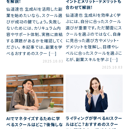
イントとメリット・デメリットも
を解説！
合わせて解説！
仙道達也 生成AIを活用した副
仙道達也 生成AIを効率よく学
業を始めたいなら、スクール選
ぶには、自分に合ったスクール
びが成功の鍵でしょう。失敗し
選びが重要です。ただ闇雲にス
ないためには、カリキュラム内
クールを選ぶのではなく、自身
容やサポート体制、実務に直結
に見合った選び方やメリット・
する課題があるかを確認してく
デメリットを理解し、目標やレ
ださい。 本記事では、副業を学
ベルに合ったスクールを選ぶこ
べるおすすめのスクー […]
とが、副業スキルを学ぶ […]
2025.10.03
2025.10.03
ライティングが学べるAIスクー
AIでマネタイズするために学
ルはどこ？おすすめのスクー
べるスクールはどこ？後悔しな