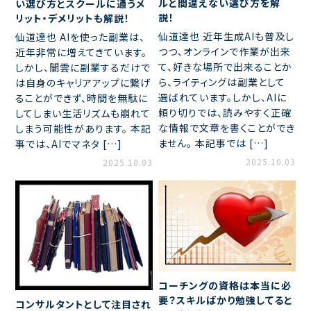
ルと間違えない選び方を解
い選び方とスクールに通うメ
説！
リット・デメリットも解説！
仙道達也 近年生成AIも普及し
仙道達也 AIを使った副業は、
つつ、オンラインで作業が出来
近年非常に増えてきています。
て、好きな場所で出来ることか
しかし、闇雲に副業するだけで
ら、ライティングは副業として
は自身のキャリアアップに繋げ
選ばれています。しかし、AIに
ることができず、時間を無駄に
頼り切りでは、読みやすく正確
してしまい生活リズムも崩れて
な情報で文章を書くことができ
しまう可能性があります。 本記
ません。 本記事では […]
事では、AIでマネタ […]
2025.10.03
2025.10.03
コーチングの資格は本当に必
要？スキルばかり勉強してると
コンサルタントとして注目され