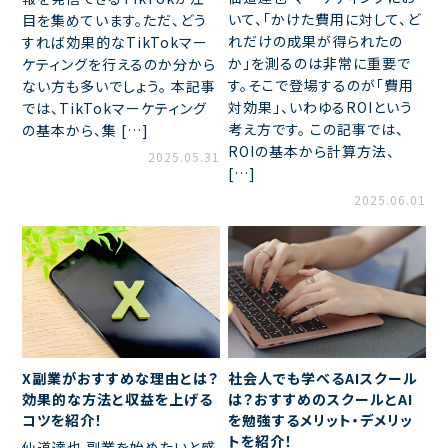
いて、「かけた費用に対して、ど
目を集めています。ただ、どう
れだけの成果が得られたの
すれば効果的なTikTokマー
か」を測るのは非常に重要で
ケティングを行えるのか分から
す。そこで登場するのが「費用
ない方も多いでしょう。 本記事
対効果」、いわゆるROIという
では、TikTokマーケティング
考え方です。 この記事では、
の基本から、集 […]
ROIの基本から計算方法、
2025.05.31
[…]
2025.06.01
X副業がおすすめな理由とは？
社会人でも学べるAIスクール
効果的な方法と収益を上げる
は？おすすめのスクールとAI
コツを紹介！
を勉強するメリット・デメリッ
トを紹介！
仙道達也 副業を始めたいと感