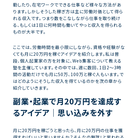
動したり、在宅ワークでできる仕事など様々な方法があ
ります。しかしそうした稼ぎ方は主に労働対価として得ら
れる収入です。つまり数をこなしながら仕事を取り続け
る、もしくは1日に何時間も働いてやっと収入を得られる
ものが大半です。
ここでは、労働時間を最小限にしながら、資格や経験がな
くても月に20万円を稼ぐアイデアを紹介します。私は普
段、個人起業家の方を対象に、Web集客について教える
塾を主催しています。その中では、週に数回、1日2～3時
間の活動だけでも月に50万、100万と稼ぐ人もいます。で
はどのようにそうした収入を得ているのかを次の章から
紹介していきます。
副業・起業で月20万円を達成す
るアイデア｜思い込みを外す
月に20万円を稼ごうと思ったら、月に20万円の仕事を獲
得すればいいと思いませんか？そんなの無理！と思われる